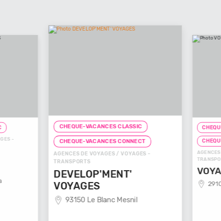
CHEQUE-VACANCES CLASSIC
CHEQUE-
ES -
CHEQUE
CHEQUE-VACANCES CONNECT
AGENCES D
AGENCES DE VOYAGES / VOYAGES -
TRANSPOR
TRANSPORTS
VOYAG
DEVELOP'MENT'
29100
VOYAGES
93150 Le Blanc Mesnil