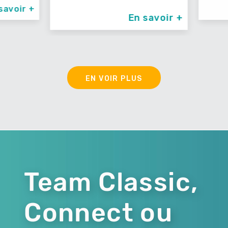
avoir +
En savoir +
EN VOIR PLUS
Team Classic,
Connect ou