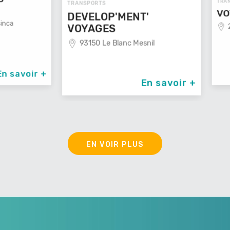
TRANSPOR
TRANSPORTS
VOYAG
DEVELOP'MENT'
29100
VOYAGES
93150 Le Blanc Mesnil
avoir +
En savoir +
EN VOIR PLUS