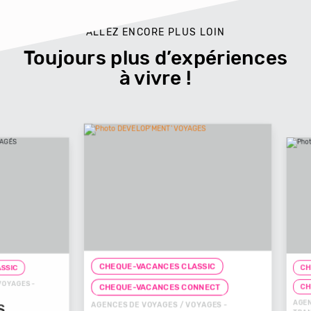
ALLEZ ENCORE PLUS LOIN
Toujours plus d’expériences
à vivre !
CHEQUE-VACANCES CLASSIC
CHEQUE-
ES -
CHEQUE
CHEQUE-VACANCES CONNECT
AGENCES D
AGENCES DE VOYAGES / VOYAGES -