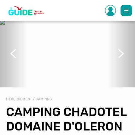
Aller
au
contenu
principal
Précédent
Suivant
HÉBERGEMENT / CAMPING
CAMPING CHADOTEL
DOMAINE D'OLERON