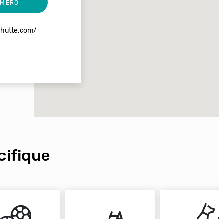
UMERO
ehutte.com/
ifique