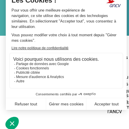
JE M'ABONNE
A propos 
L'ANCV
Le réseau
Les actus
Les Chèq
Vacances
Départ 18:
programm
l'ANCV