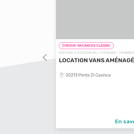
ASSIC
CHEQUE-VACANCES CLASSIC
VOYAGES - TRANSPORTS
VOITURE (LOCATION DE) / VOYAGES - TRANSPO
OYAGES LOCALE
LOCATION VANS AMÉNAGÉ
20213 Penta Di Casinca
nde de voyages locale,
En savoir +
En savo