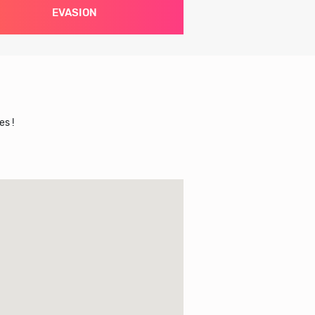
EVASION
es !