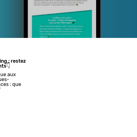
ing : restez
nts👇
ue aux
ues-
ces : que
?