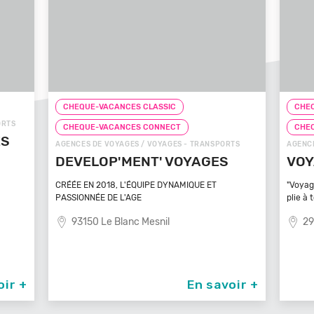
CHEQUE-VACANCES CLASSIC
CHEQ
RTS
CHEQUE-VACANCES CONNECT
CHEQ
S
AGENCES DE VOYAGES / VOYAGES - TRANSPORTS
AGENCES
DEVELOP'MENT' VOYAGES
VOY
CRÉÉE EN 2018, L'ÉQUIPE DYNAMIQUE ET
"Voyage
PASSIONNÉE DE L'AGE
plie à t
93150 Le Blanc Mesnil
291
ir +
En savoir +