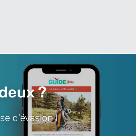
 deux ?
se d'évasion !