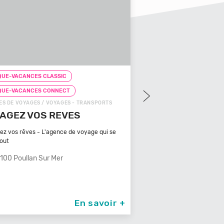
UE-VACANCES CLASSIC
CHEQUE-VACANCES CLASS
UE-VACANCES CONNECT
CHEQUE-VACANCES CONN
 DE VOYAGES / VOYAGES - TRANSPORTS
ZOOS, RÉSERVES / ARTS - CU
AGEZ VOS REVES
ZOOPARC DU CA
MAURES
z vos rêves - L'agence de voyage qui se
out
Bénéficiant d'un climat typ
méditerranéen, Venez
00 Poullan Sur Mer
83340 Le Cannet Des
En savoir +