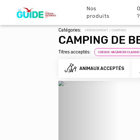
Navigation
Aller
au
Nos
O
principale
contenu
produits
principal
Catégories:
HÉBERGEMENT / CAMPING
CAMPING DE B
Titres acceptés:
CHEQUE-VACANCES CLASSIC
ANIMAUX ACCEPTÉS