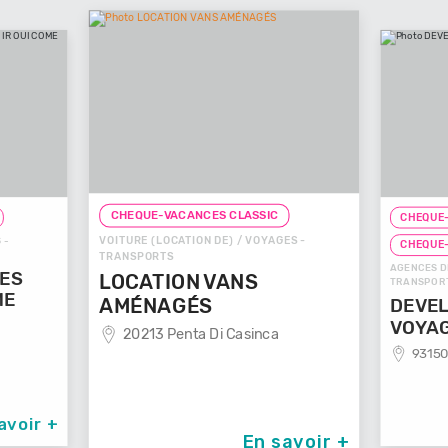
CHEQUE-VACANCES CLASSIC
CHEQUE-
VOITURE (LOCATION DE) / VOYAGES -
 -
CHEQUE
TRANSPORTS
AGENCES D
GES
LOCATION VANS
TRANSPOR
ME
AMÉNAGÉS
DEVEL
VOYA
20213 Penta Di Casinca
93150
avoir +
En savoir +