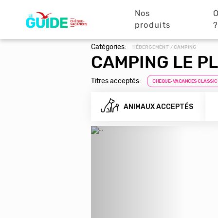
Navigation
Aller
au
Nos
O
principale
contenu
produits
principal
Catégories:
HÉBERGEMENT / CAMPING
CAMPING LE P
Titres acceptés:
CHEQUE-VACANCES CLASSIC
ANIMAUX ACCEPTÉS