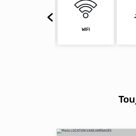
WIFI
PISCINE
P
Tou