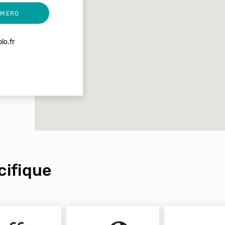
UMERO
lo.fr
ifique