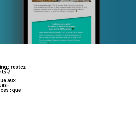
ing : restez
nts👇
ue aux
ues-
ces : que
?