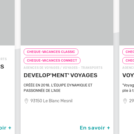
CHEQUE-VACANCES CLASSIC
CHEQ
CHEQUE-VACANCES CONNECT
CHE
TS
AGENCES DE VOYAGES / VOYAGES - TRANSPORTS
ZOOS, 
VOYAGEZ VOS REVES
ZOO
MA
"Voyagez vos rêves - L'agence de voyage qui se
plie à tout
Bénéfi
médite
29100 Poullan Sur Mer
83
oir +
En savoir +