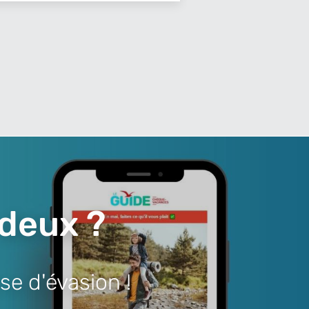
 deux ?
se d'évasion !