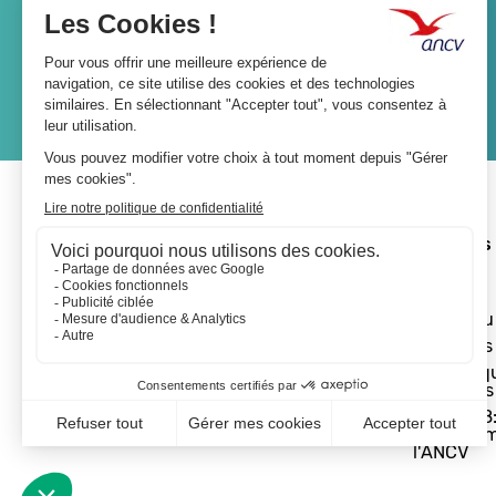
JE M'ABONNE
A propos 
L'ANCV
Le réseau
Les actus
Les Chèq
Vacances
Départ 18:
programm
l'ANCV