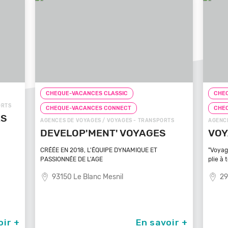
CHEQUE-VACANCES CLASSIC
CHEQUE-VACANCES CONNECT
 - TRANSPORTS
AGENCES DE VOYAGES / VOYAGES - TRANSPORTS
OYAGES
VOYAGEZ VOS REVES
IQUE ET
"Voyagez vos rêves - L'agence de voyage qui se
plie à tout
29100 Poullan Sur Mer
En savoir +
En savoir +