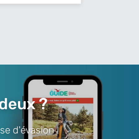
 deux ?
se d'évasion !