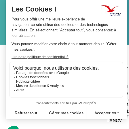
Lien
JE M'ABONNE
A propos 
L'ANCV
Le réseau
Les actus
Les Chèq
Vacances
Départ 18:
programm
l'ANCV