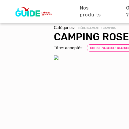
Navigation
Aller
au
Nos
O
principale
contenu
produits
principal
Catégories:
HÉBERGEMENT / CAMPING
CAMPING ROSE
Titres acceptés:
CHEQUE-VACANCES CLASSIC