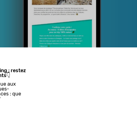
ing : restez
nts👇
ue aux
ues-
ces : que
?