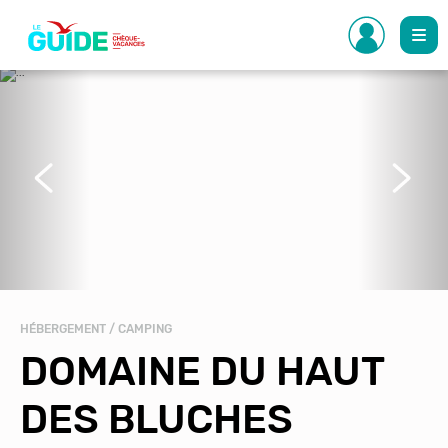
Aller
au
contenu
principal
Précédent
Suivant
HÉBERGEMENT / CAMPING
DOMAINE DU HAUT
DES BLUCHES