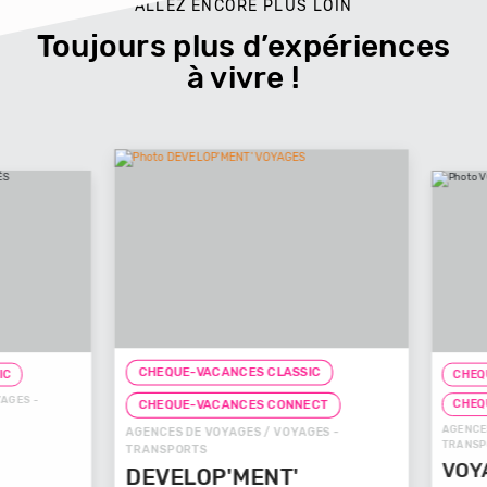
ALLEZ ENCORE PLUS LOIN
Toujours plus d’expériences
à vivre !
CHEQUE-VACANCES CLASSIC
CHEQUE-
ES -
CHEQUE
CHEQUE-VACANCES CONNECT
AGENCES D
AGENCES DE VOYAGES / VOYAGES -
TRANSPOR
TRANSPORTS
VOYAG
DEVELOP'MENT'