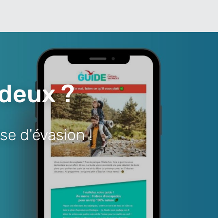
 deux ?
se d'évasion !