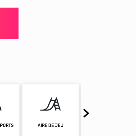
EU
SPA
JACUZZI