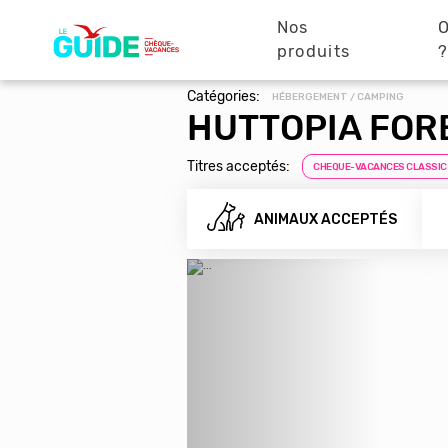
Navigation
Aller
au
Nos
O
principale
contenu
produits
principal
Catégories:
HÉBERGEMENT / CAMPING
HUTTOPIA FOR
Titres acceptés:
CHEQUE-VACANCES CLASSIC
ANIMAUX ACCEPTÉS