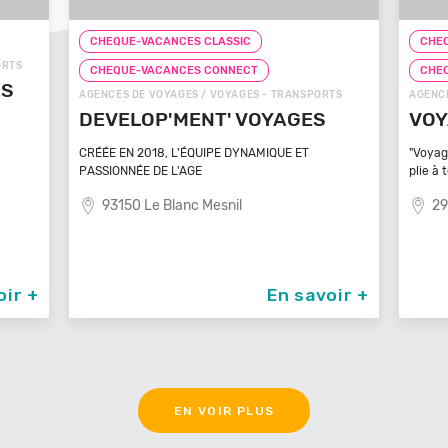
CHEQUE-VACANCES CLASSIC
CHEQ
CHEQUE-VACANCES CONNECT
CHE
TS
AGENCES DE VOYAGES / VOYAGES - TRANSPORTS
ZOOS, 
VOYAGEZ VOS REVES
ZOO
MA
"Voyagez vos rêves - L'agence de voyage qui se
plie à tout
Bénéfi
médite
29100 Poullan Sur Mer
83
oir +
En savoir +
EN VOIR PLUS