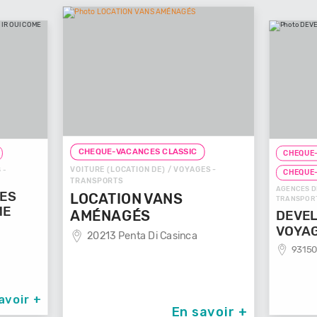
CHEQUE-VACANCES CLASSIC
CHEQUE-
VOITURE (LOCATION DE) / VOYAGES -
 -
CHEQUE
TRANSPORTS
AGENCES D
GES
LOCATION VANS
TRANSPOR
ME
AMÉNAGÉS
DEVEL
VOYA
20213 Penta Di Casinca
93150
avoir +
En savoir +