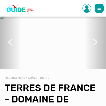
Aller
au
contenu
principal
Précédent
Suivant
HÉBERGEMENT / CHÂLET, HUTTE
TERRES DE FRANCE
- DOMAINE DE