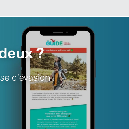
 deux ?
se d'évasion !