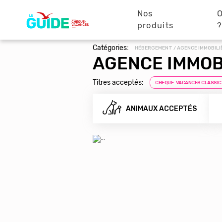
Navigation
Aller
au
Nos
O
principale
contenu
produits
principal
Catégories:
HÉBERGEMENT / AGENCE IMMOBILI
AGENCE IMMOB
Titres acceptés:
CHEQUE-VACANCES CLASSIC
ANIMAUX ACCEPTÉS