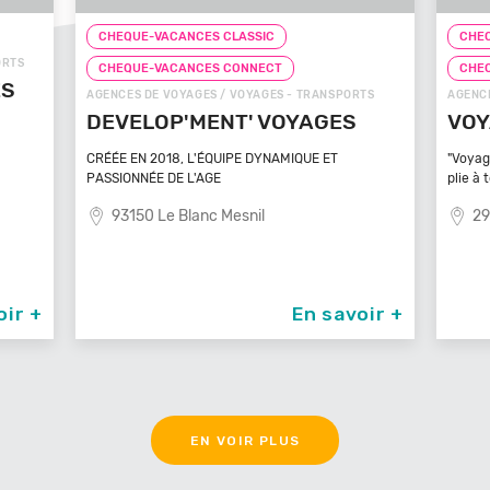
CHEQUE-VACANCES CLASSIC
CHEQ
CHEQUE-VACANCES CONNECT
CHE
TS
AGENCES DE VOYAGES / VOYAGES - TRANSPORTS
ZOOS, 
VOYAGEZ VOS REVES
ZOO
MA
"Voyagez vos rêves - L'agence de voyage qui se
plie à tout
Bénéfi
médite
29100 Poullan Sur Mer
83
oir +
En savoir +
EN VOIR PLUS