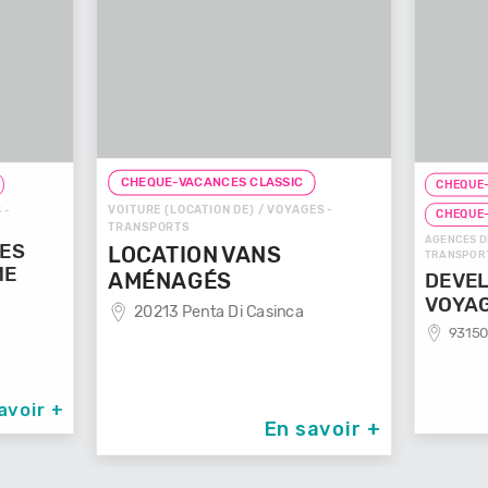
CHEQUE-VACANCES CLASSIC
CHEQUE-
VOITURE (LOCATION DE) / VOYAGES -
 -
CHEQUE
TRANSPORTS
AGENCES D
GES
LOCATION VANS
TRANSPOR
ME
AMÉNAGÉS
DEVEL
VOYA
20213 Penta Di Casinca
93150
avoir +
En savoir +