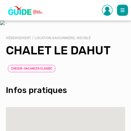
Aller
au
contenu
principal
HÉBERGEMENT / LOCATION SAISONNIÈRE, MEUBLÉ
CHALET LE DAHUT
CHEQUE-VACANCES CLASSIC
Infos pratiques