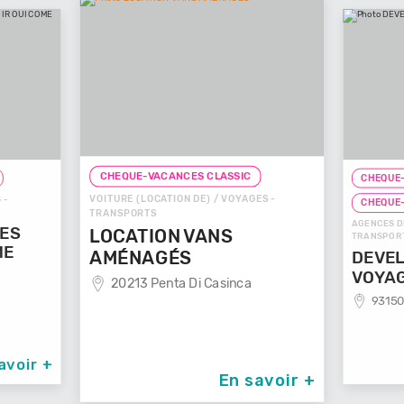
CHEQUE-VACANCES CLASSIC
CHEQUE-
VOITURE (LOCATION DE) / VOYAGES -
 -
CHEQUE
TRANSPORTS
AGENCES D
GES
LOCATION VANS
TRANSPOR
ME
AMÉNAGÉS
DEVEL
VOYA
20213 Penta Di Casinca
93150
avoir +
En savoir +