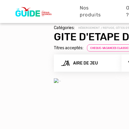
Navigation
Aller
au
Nos
O
principale
contenu
produits
principal
Catégories:
HÉBERGEMENT / REFUGE, GÎTES D'
GITE D'ETAPE 
Titres acceptés:
CHEQUE-VACANCES CLASSIC
AIRE DE JEU