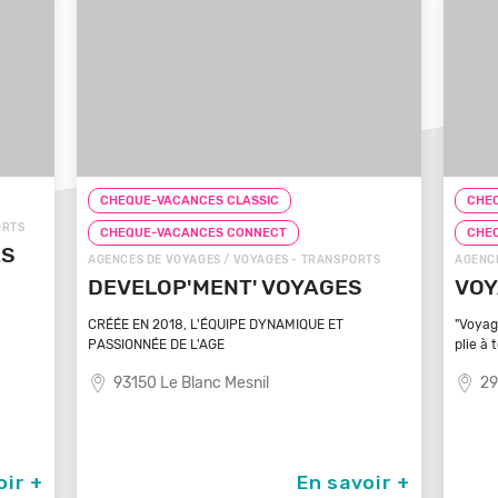
IC
CHEQUE-VACANCES CLASSIC
ECT
CHEQUE-VACANCES CONNECT
GES - TRANSPORTS
AGENCES DE VOYAGES / VOYAGES - TRANSPORTS
 VOYAGES
VOYAGEZ VOS REVES
YNAMIQUE ET
"Voyagez vos rêves - L'agence de voyage qui se
plie à tout
l
29100 Poullan Sur Mer
En savoir +
En savoir