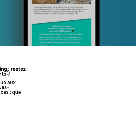
ing : restez
nts👇
ue aux
ues-
ces : que
?