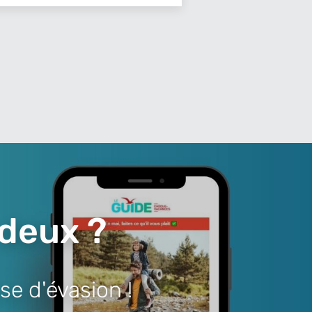
 deux ?
se d'évasion !