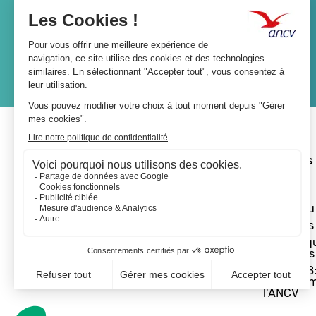
JE M'ABONNE
A propos 
L'ANCV
Le réseau
Les actus
Les Chèq
Vacances
Départ 18:
programm
l'ANCV