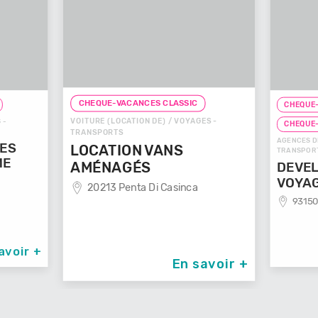
CHEQUE-VACANCES CLASSIC
CHEQUE-
VOITURE (LOCATION DE) / VOYAGES -
 -
CHEQUE
TRANSPORTS
AGENCES D
GES
LOCATION VANS
TRANSPOR
ME
AMÉNAGÉS
DEVEL
VOYA
20213 Penta Di Casinca
93150
avoir +
En savoir +