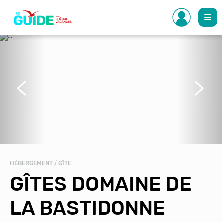
Aller
au
contenu
principal
Précédent
Suivant
HÉBERGEMENT / GÎTE
GÎTES DOMAINE DE
LA BASTIDONNE