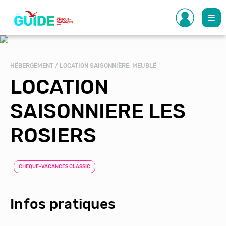
Aller
au
contenu
principal
HÉBERGEMENT / LOCATION SAISONNIÈRE, MEUBLÉ
LOCATION
SAISONNIERE LES
ROSIERS
CHEQUE-VACANCES CLASSIC
Infos pratiques