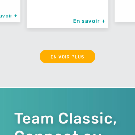
ir +
En savoir +
EN VOIR PLUS
Team Classic,