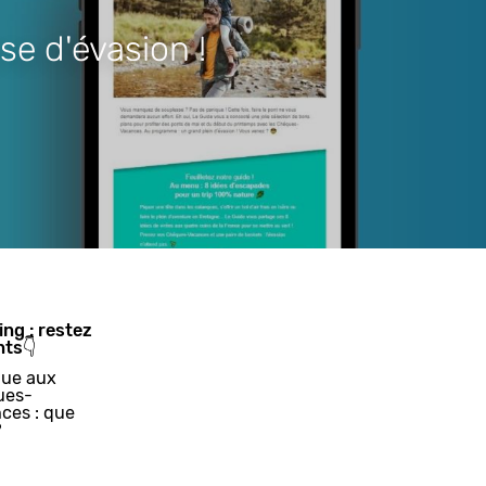
se d'évasion !
ing : restez
nts👇
ue aux
ues-
ces : que
?