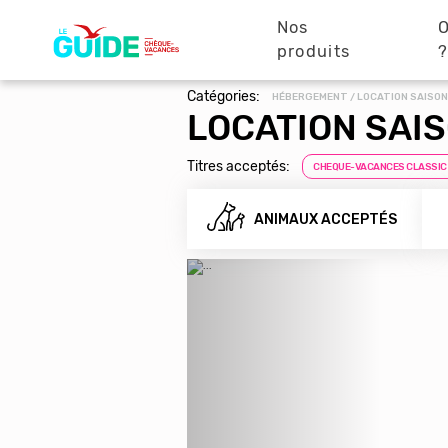
Navigation
Aller
au
Nos
O
principale
contenu
produits
principal
Catégories:
HÉBERGEMENT / LOCATION SAISON
LOCATION SAI
Titres acceptés:
CHEQUE-VACANCES CLASSIC
ANIMAUX ACCEPTÉS