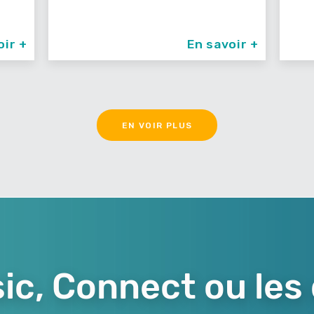
oir +
En savoir +
EN VOIR PLUS
ic, Connect ou les