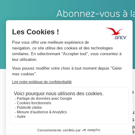
Abonnez-vous à la 
Lien
JE M'ABONNE
A propos 
L'ANCV
Le réseau
Les actus
Les Chèq
Vacances