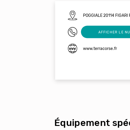
POGGIALE 20114 FIGARI
04 95 71 02 12
AFFICHER LE N
www.terracorse.fr
Équipement spéc