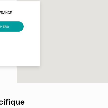
 FRANCE
UMERO
ifique