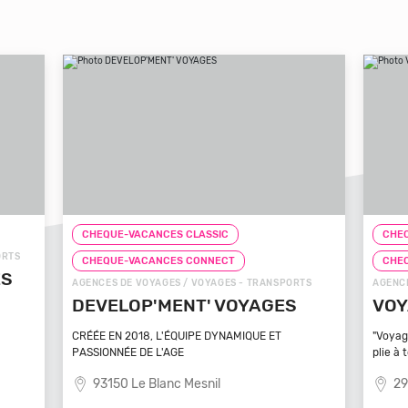
CHEQUE-VACANCES CLASSIC
CHEQ
CHEQUE-VACANCES CONNECT
CHE
TS
AGENCES DE VOYAGES / VOYAGES - TRANSPORTS
ZOOS, 
VOYAGEZ VOS REVES
ZOO
MA
"Voyagez vos rêves - L'agence de voyage qui se
plie à tout
Bénéfi
médite
29100 Poullan Sur Mer
83