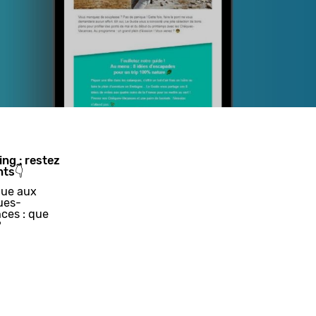
ing : restez
nts👇
ue aux
ues-
ces : que
?