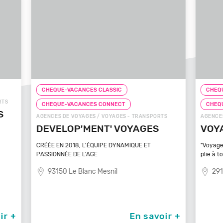
CHEQUE-VACANCES CLASSIC
CHEQ
CHEQUE-VACANCES CONNECT
CHE
TS
AGENCES DE VOYAGES / VOYAGES - TRANSPORTS
ZOOS, 
VOYAGEZ VOS REVES
ZOO
MA
"Voyagez vos rêves - L'agence de voyage qui se
plie à tout
Bénéfi
médite
29100 Poullan Sur Mer
83
oir +
En savoir +