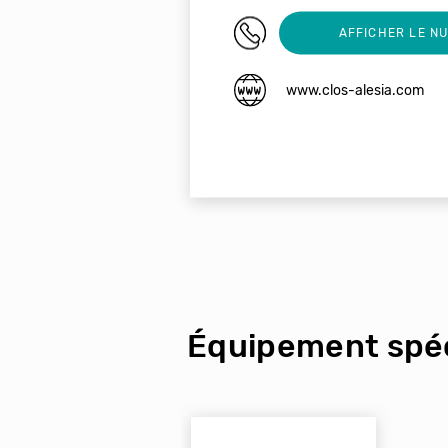
01 45 42 71 91
AFFICHER LE N
www.clos-alesia.com
Équipement spéc