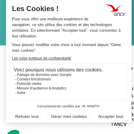
JE M'ABONNE
A propos 
L'ANCV
Le réseau
Les actus
Les Chèq
Vacances
Départ 18:
programm
l'ANCV