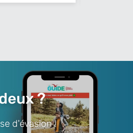
 deux ?
se d'évasion !