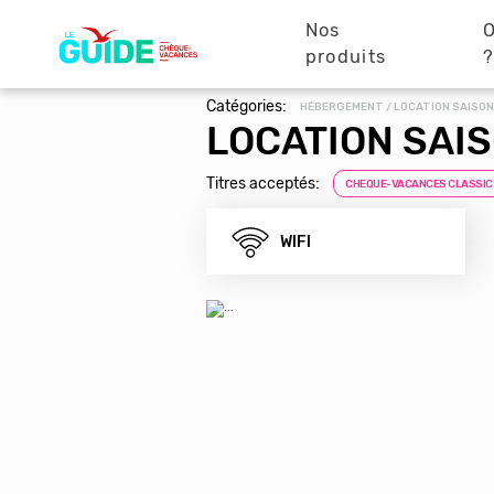
Navigation
Aller
au
Nos
O
principale
contenu
produits
principal
Catégories:
HÉBERGEMENT / LOCATION SAISON
LOCATION SAIS
Titres acceptés:
CHEQUE-VACANCES CLASSIC
WIFI