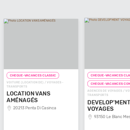
CHEQUE-VACANCES CLASSIC
CHEQUE
ES -
CHEQUE
CHEQUE-VACANCES CONNECT
AGENCES D
AGENCES DE VOYAGES / VOYAGES -
TRANSPOR
TRANSPORTS
VOYA
DEVELOP'MENT'
29100
VOYAGES
93150 Le Blanc Mesnil