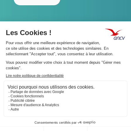
A propos 👇
Suivez-nous 👇
Infos légales 👇
Phishing : restez vigilants👇