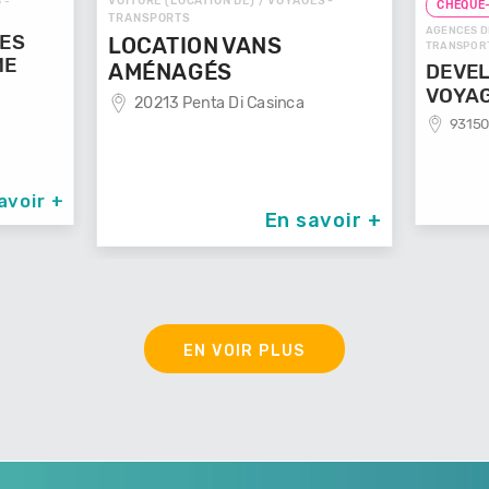
VOITURE (LOCATION DE) / VOYAGES -
 -
CHEQUE
TRANSPORTS
AGENCES D
GES
LOCATION VANS
TRANSPOR
ME
AMÉNAGÉS
DEVEL
VOYA
20213 Penta Di Casinca
93150
avoir +
En savoir +
EN VOIR PLUS