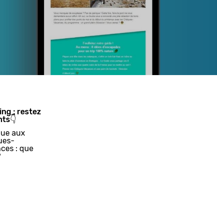
ing : restez
nts👇
ue aux
ues-
ces : que
?