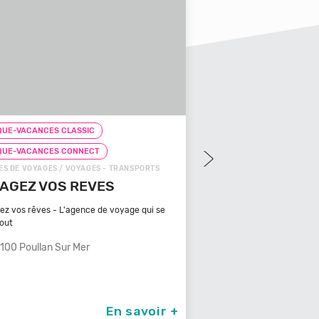
UE-VACANCES CLASSIC
CHEQUE-VACANCES CLAS
QUE-VACANCES CONNECT
CHEQUE-VACANCES CON
S DE VOYAGES / VOYAGES - TRANSPORTS
ZOOS, RÉSERVES / ARTS - C
AGEZ VOS REVES
ZOOPARC DU CA
MAURES
ez vos rêves - L'agence de voyage qui se
tout
Bénéficiant d'un climat ty
méditerranéen, Venez
100 Poullan Sur Mer
83340 Le Cannet De
En savoir +