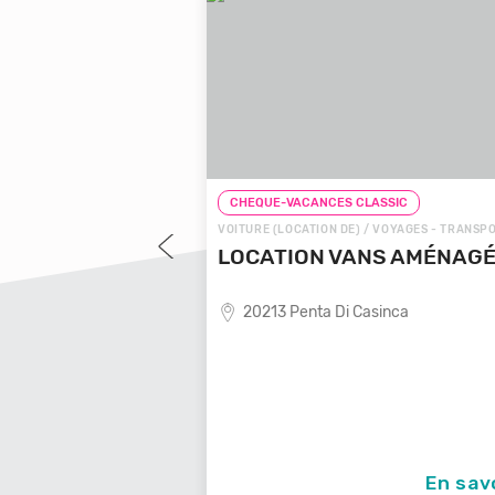
LASSIC
CHEQUE-VACANCES CLASSIC
 VOYAGES - TRANSPORTS
VOITURE (LOCATION DE) / VOYAGES - TRANSP
OYAGES LOCALE
LOCATION VANS AMÉNAG
20213 Penta Di Casinca
ende de voyages locale,
En savoir +
En sav