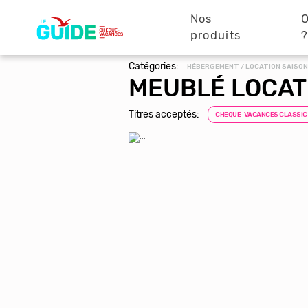
Navigation
Aller
au
Nos
O
principale
contenu
produits
principal
Catégories:
HÉBERGEMENT / LOCATION SAISON
MEUBLÉ LOCAT
Titres acceptés:
CHEQUE-VACANCES CLASSIC