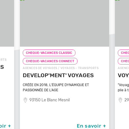
CHEQUE-VACANCES CLASSIC
CHEQ
ORTS
CHEQUE-VACANCES CONNECT
CHE
ÉS
AGENCES DE VOYAGES / VOYAGES - TRANSPORTS
AGENCE
DEVELOP'MENT' VOYAGES
VOY
CRÉÉE EN 2018, L'ÉQUIPE DYNAMIQUE ET
"Voyag
PASSIONNÉE DE L'AGE
plie à 
93150 Le Blanc Mesnil
29
oir +
En savoir +