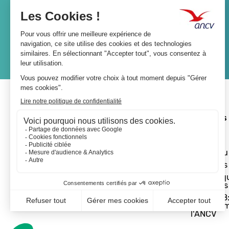
Lien
JE M'ABONNE
A propos 
L'ANCV
Le réseau
Les actus
Les Chèq
Vacances
Départ 18:
programm
l'ANCV