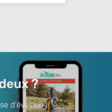
 deux ?
se d'évasion !