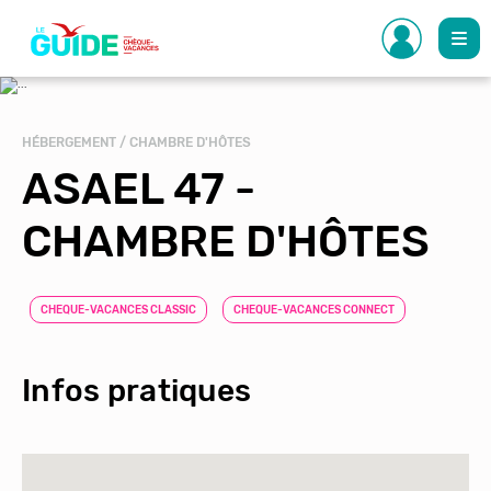
Aller
au
contenu
principal
HÉBERGEMENT / CHAMBRE D'HÔTES
ASAEL 47 -
CHAMBRE D'HÔTES
CHEQUE-VACANCES CLASSIC
CHEQUE-VACANCES CONNECT
Infos pratiques