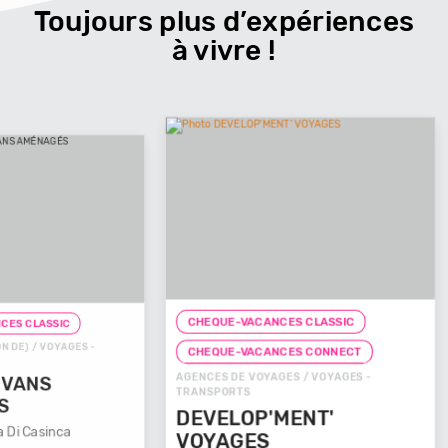
Toujours plus d’expériences
à vivre !
CHEQUE-VACANCES CLASSIC
CHEQUE-
ES -
CHEQUE
CHEQUE-VACANCES CONNECT
AGENCES D
AGENCES DE VOYAGES / VOYAGES -
TRANSPOR
TRANSPORTS
VOYAG
DEVELOP'MENT'
29100
VOYAGES