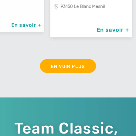
93150 Le Blanc Mesnil
avoir +
En savoir +
EN VOIR PLUS
Team Classic,