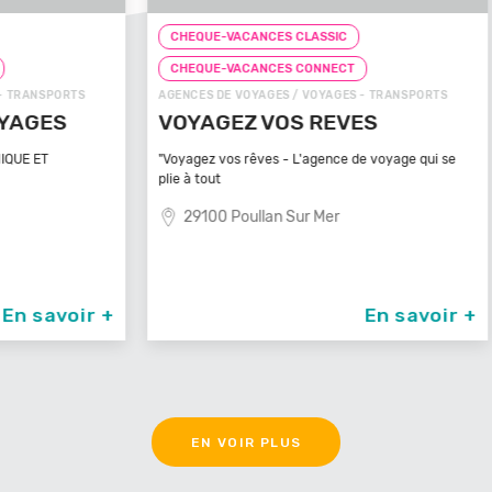
CHEQUE-VACANCES CLASSIC
CHEQ
CHEQUE-VACANCES CONNECT
CHE
TS
AGENCES DE VOYAGES / VOYAGES - TRANSPORTS
ZOOS, 
VOYAGEZ VOS REVES
ZOO
MA
"Voyagez vos rêves - L'agence de voyage qui se
plie à tout
Bénéfi
médite
29100 Poullan Sur Mer
83
oir +
En savoir +
EN VOIR PLUS