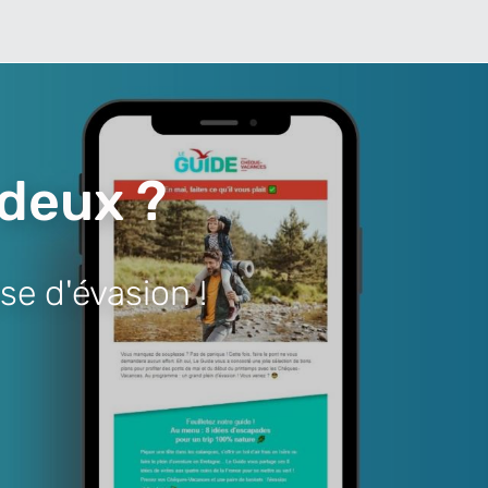
 deux ?
se d'évasion !