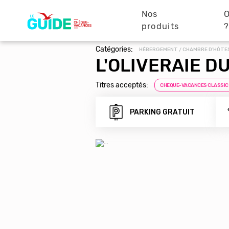
Navigation
Aller
au
Nos
O
principale
contenu
produits
principal
Catégories:
HÉBERGEMENT / CHAMBRE D'HÔTE
L'OLIVERAIE D
Titres acceptés:
CHEQUE-VACANCES CLASSIC
PARKING GRATUIT