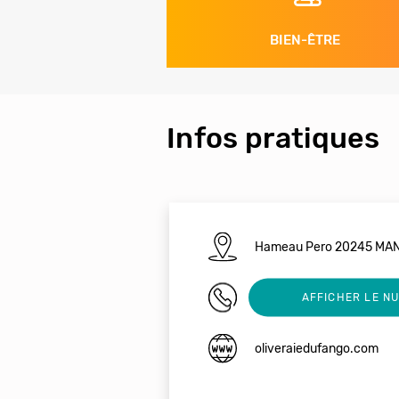
BIEN-ÊTRE
Infos pratiques
Hameau Pero 20245 MA
0623444446
AFFICHER LE N
oliveraiedufango.com