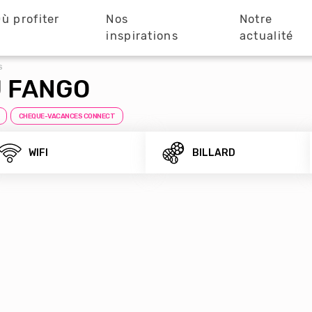
ù profiter
Nos
Notre
?
inspirations
actualité
S
U FANGO
CHEQUE-VACANCES CONNECT
WIFI
BILLARD