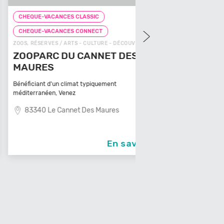
UE-VACANCES CLASSIC
CHEQUE-VACANCES CLAS
MINI GOLF / ARTS - CULTUR
QUE-VACANCES CONNECT
MINI GOLF LE M
RÉSERVES / ARTS - CULTURE - DÉCOUVERTE
PARC DU CANNET DES
Le minigolf Le Moulin à Lon
URES
dans son c
64140 Lons
ciant d'un climat typiquement
rranéen, Venez
340 Le Cannet Des Maures
En savoir +