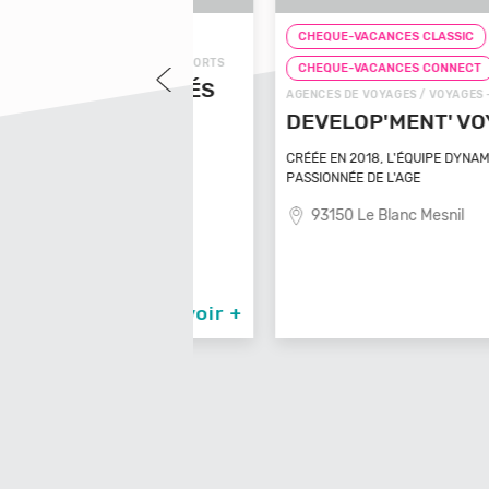
LASSIC
CHEQUE-VACANCES CLASSIC
 / VOYAGES - TRANSPORTS
CHEQUE-VACANCES CONNECT
NS AMÉNAGÉS
AGENCES DE VOYAGES / VOYAGES - TRANSPOR
DEVELOP'MENT' VOYAGES
asinca
CRÉÉE EN 2018, L'ÉQUIPE DYNAMIQUE ET
PASSIONNÉE DE L'AGE
93150 Le Blanc Mesnil
En savoir +
En sav