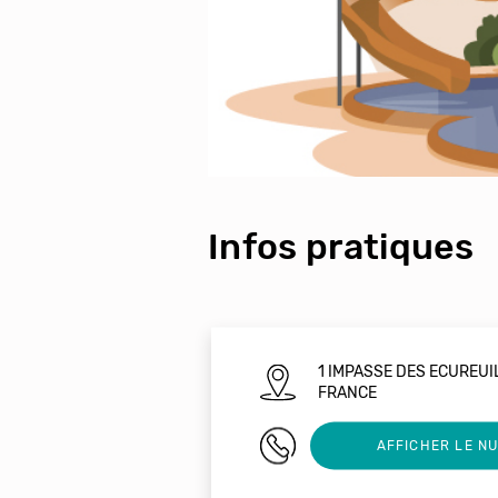
Infos pratiques
1 IMPASSE DES ECUREUI
FRANCE
0670431186
AFFICHER LE N