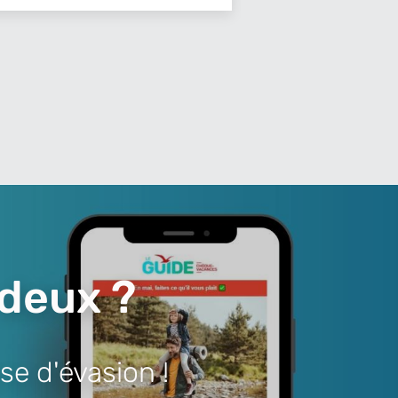
 deux ?
se d'évasion !