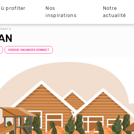
ù profiter
Nos
Notre
?
inspirations
actualité
ÉRANTS
VAN
CHEQUE-VACANCES CONNECT