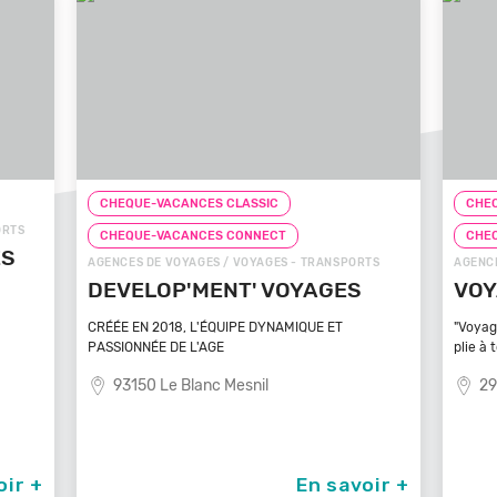
CHEQUE-VACANCES CLASSIC
T
CHEQUE-VACANCES CONNECT
S - TRANSPORTS
AGENCES DE VOYAGES / VOYAGES - TRANSPORTS
VOYAGES
VOYAGEZ VOS REVES
AMIQUE ET
"Voyagez vos rêves - L'agence de voyage qui se
plie à tout
29100 Poullan Sur Mer
En savoir +
En savoir +