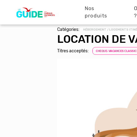
Navigation
Aller
au
Nos
O
principale
contenu
produits
principal
Catégories:
HÉBERGEMENT / LOGEMENTS ITIN
LOCATION DE 
Titres acceptés:
CHEQUE-VACANCES CLASSIC