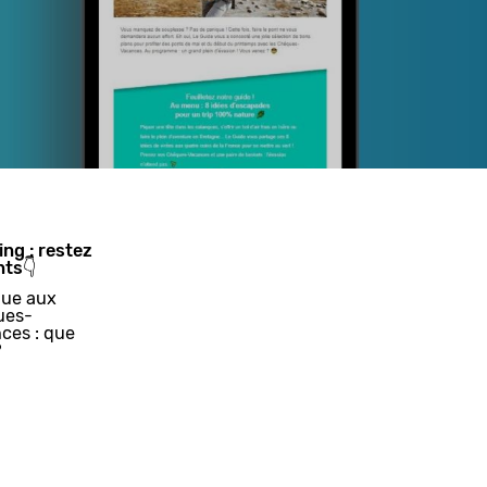
ing : restez
nts👇
ue aux
ues-
ces : que
?