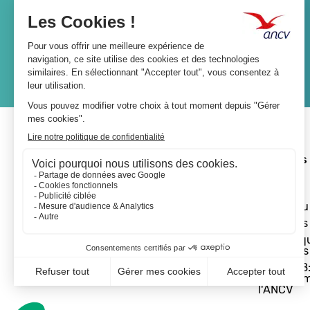
Lien
JE M'ABONNE
A propos 
L'ANCV
Le réseau
Les actus
Les Chèq
Vacances
Départ 18:
programm
l'ANCV