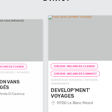
CHEQUE-VACANCES CLASSIC
CHEQUE
GES -
CHEQUE
CHEQUE-VACANCES CONNECT
AGENCES 
AGENCES DE VOYAGES / VOYAGES -
TRANSPO
TRANSPORTS
VOYA
DEVELOP'MENT'
2910
VOYAGES
93150 Le Blanc Mesnil