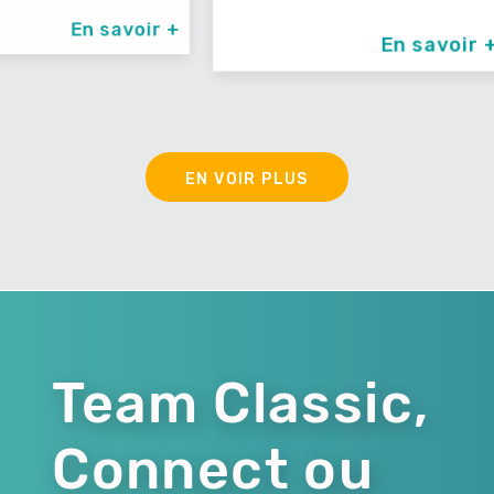
savoir +
En savoir +
EN VOIR PLUS
Team Classic,
Connect ou