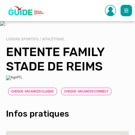
Aller
au
contenu
principal
LOISIRS SPORTIFS / ATHLÉTISME
ENTENTE FAMILY
STADE DE REIMS
CHEQUE-VACANCES CLASSIC
CHEQUE-VACANCES CONNECT
Infos pratiques