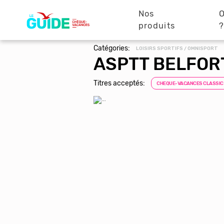
Navigation
Aller
au
Nos
O
principale
contenu
produits
principal
Catégories:
LOISIRS SPORTIFS / OMNISPORT
ASPTT BELFOR
Titres acceptés:
CHEQUE-VACANCES CLASSIC