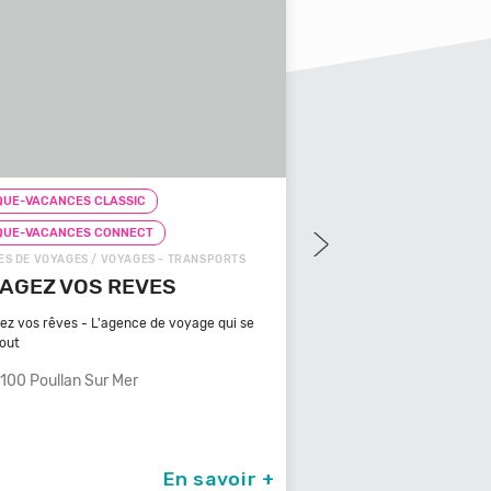
UE-VACANCES CLASSIC
CHEQUE-VACANCES CLAS
QUE-VACANCES CONNECT
CHEQUE-VACANCES CON
S DE VOYAGES / VOYAGES - TRANSPORTS
ZOOS, RÉSERVES / ARTS - C
AGEZ VOS REVES
ZOOPARC DU CA
MAURES
ez vos rêves - L'agence de voyage qui se
tout
Bénéficiant d'un climat ty
méditerranéen, Venez
100 Poullan Sur Mer
83340 Le Cannet De
En savoir +