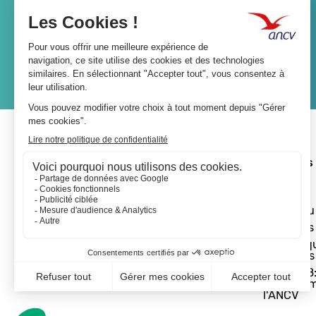
Lien
JE M'ABONNE
A propos 
L'ANCV
Le réseau
Les actus
Les Chèq
Vacances
Départ 18:
programm
l'ANCV