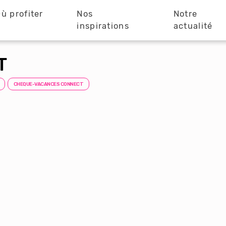
ù profiter
Nos
Notre
?
inspirations
actualité
T
CHEQUE-VACANCES CONNECT