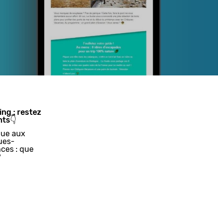
ing : restez
nts👇
ue aux
ues-
ces : que
?