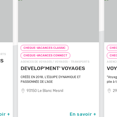
CHEQUE-VACANCES CLASSIC
CHEQ
ORTS
CHEQUE-VACANCES CONNECT
CHE
ÉS
AGENCES DE VOYAGES / VOYAGES - TRANSPORTS
AGENCE
DEVELOP'MENT' VOYAGES
VOY
CRÉÉE EN 2018, L'ÉQUIPE DYNAMIQUE ET
"Voyag
PASSIONNÉE DE L'AGE
plie à 
93150 Le Blanc Mesnil
29
oir +
En savoir +