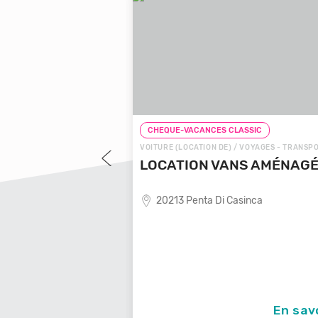
LASSIC
CHEQUE-VACANCES CLASSIC
 VOYAGES - TRANSPORTS
VOITURE (LOCATION DE) / VOYAGES - TRANSP
OYAGES LOCALE
LOCATION VANS AMÉNAG
20213 Penta Di Casinca
ende de voyages locale,
En savoir +
En sav