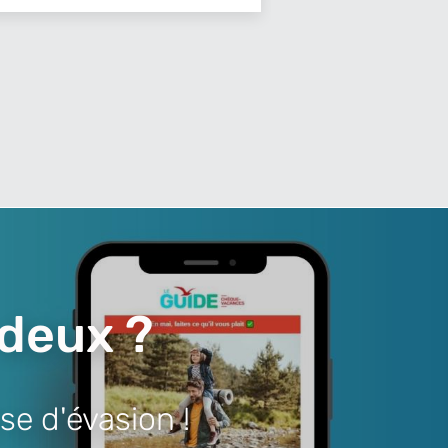
 deux ?
se d'évasion !