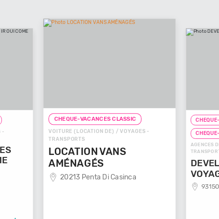
CHEQUE-VACANCES CLASSIC
CHEQUE-
VOITURE (LOCATION DE) / VOYAGES -
 -
CHEQUE
TRANSPORTS
AGENCES D
GES
LOCATION VANS
TRANSPOR
ME
AMÉNAGÉS
DEVEL
VOYA
20213 Penta Di Casinca
93150