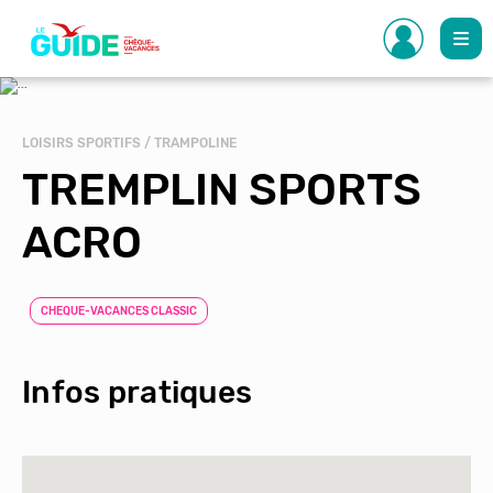
Aller
au
contenu
principal
LOISIRS SPORTIFS / TRAMPOLINE
TREMPLIN SPORTS
ACRO
CHEQUE-VACANCES CLASSIC
Infos pratiques