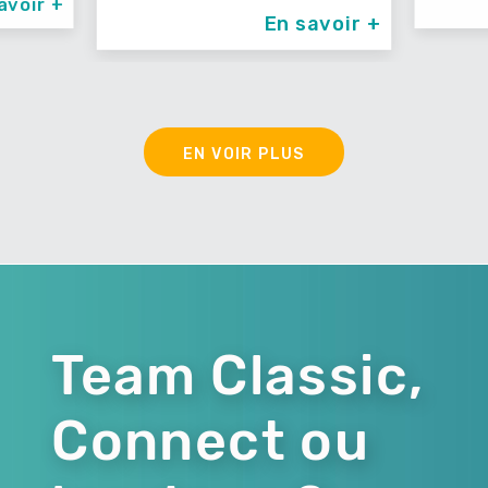
avoir +
En savoir +
EN VOIR PLUS
Team Classic,
Connect ou