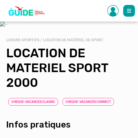
Aller
au
contenu
principal
LOISIRS SPORTIFS / LOCATION DE MATÉRIEL DE SPORT
LOCATION DE
MATERIEL SPORT
2000
CHEQUE-VACANCES CLASSIC
CHEQUE-VACANCES CONNECT
Infos pratiques