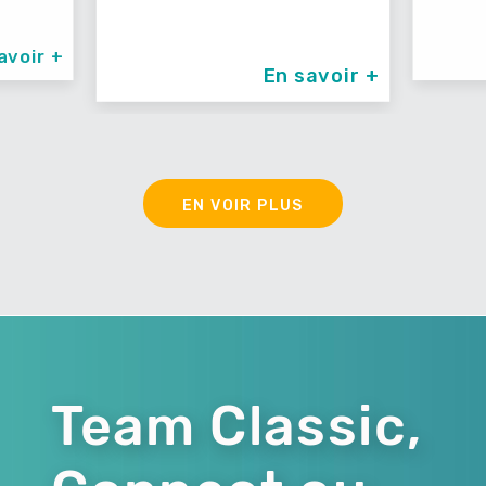
avoir +
En savoir +
EN VOIR PLUS
Team Classic,