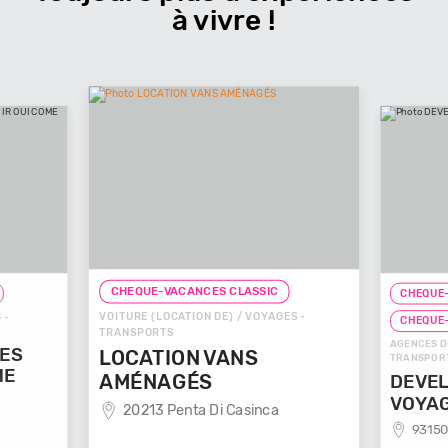
à vivre !
CHEQUE-VACANCES CLASSIC
CHEQUE-
VOITURE (LOCATION DE) / VOYAGES -
 -
CHEQUE
TRANSPORTS
AGENCES D
GES
LOCATION VANS
TRANSPOR
ME
AMÉNAGÉS
DEVEL
VOYA
20213 Penta Di Casinca
93150