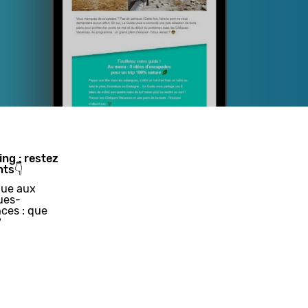
ing : restez
nts👇
ue aux
ues-
ces : que
?