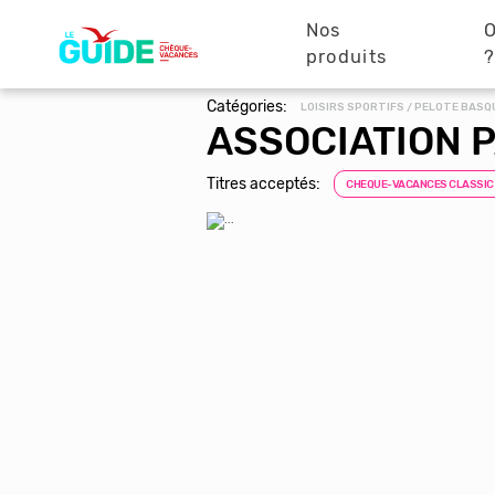
Navigation
Aller
au
Nos
O
principale
contenu
produits
principal
Catégories:
LOISIRS SPORTIFS / PELOTE BASQ
ASSOCIATION P
Titres acceptés:
CHEQUE-VACANCES CLASSIC