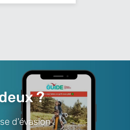
 deux ?
se d'évasion !