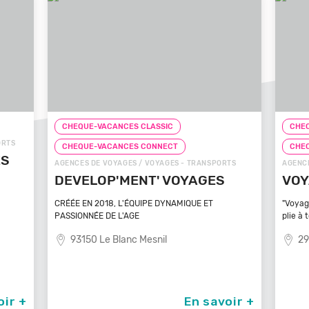
CHEQUE-VACANCES CLASSIC
CHEQUE-VACANCES CONNECT
TRANSPORTS
AGENCES DE VOYAGES / VOYAGES - TRANSPORTS
AGES
VOYAGEZ VOS REVES
E ET
"Voyagez vos rêves - L'agence de voyage qui se
plie à tout
29100 Poullan Sur Mer
n savoir +
En savoir +