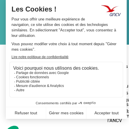
Lien
JE M'ABONNE
A propos 
L'ANCV
Le réseau
Les actus
Les Chèq
Vacances
Départ 18:
programm
l'ANCV