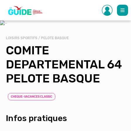
Aller
au
contenu
principal
LOISIRS SPORTIFS / PELOTE BASQUE
COMITE
DEPARTEMENTAL 64
PELOTE BASQUE
CHEQUE-VACANCES CLASSIC
Infos pratiques