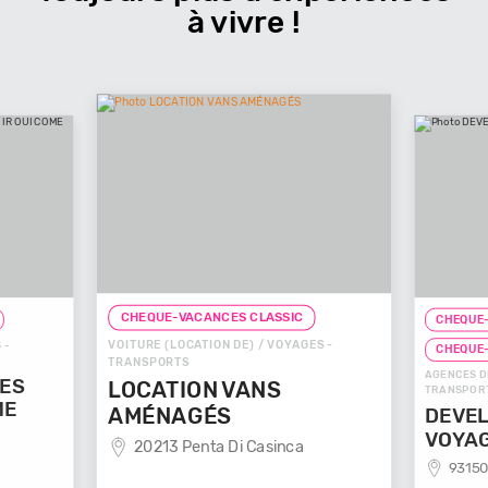
à vivre !
CHEQUE-VACANCES CLASSIC
CHEQUE-
VOITURE (LOCATION DE) / VOYAGES -
 -
CHEQUE
TRANSPORTS
AGENCES D
GES
LOCATION VANS
TRANSPOR
ME
AMÉNAGÉS
DEVEL
VOYA
20213 Penta Di Casinca
93150