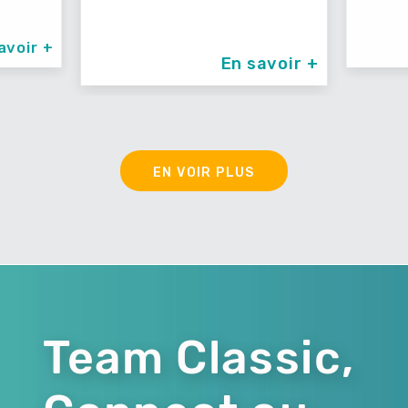
avoir +
En savoir +
EN VOIR PLUS
Team Classic,