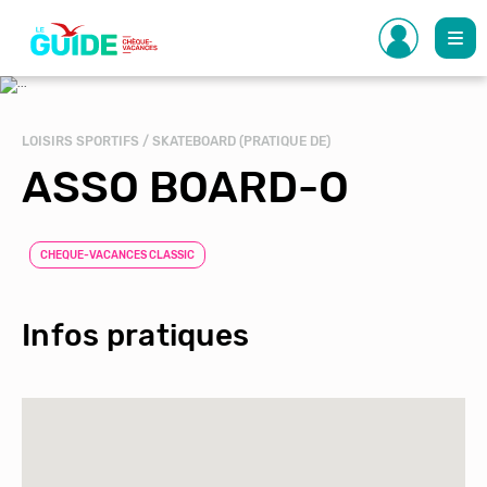
Aller
au
contenu
principal
LOISIRS SPORTIFS / SKATEBOARD (PRATIQUE DE)
ASSO BOARD-O
CHEQUE-VACANCES CLASSIC
Infos pratiques