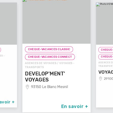
CHEQUE-VACANCES CLASSIC
CHEQUE-
ES -
CHEQUE
CHEQUE-VACANCES CONNECT
AGENCES D
AGENCES DE VOYAGES / VOYAGES -
TRANSPOR
TRANSPORTS
VOYAG
DEVELOP'MENT'
29100
VOYAGES
93150 Le Blanc Mesnil
avoir +
En savoir +