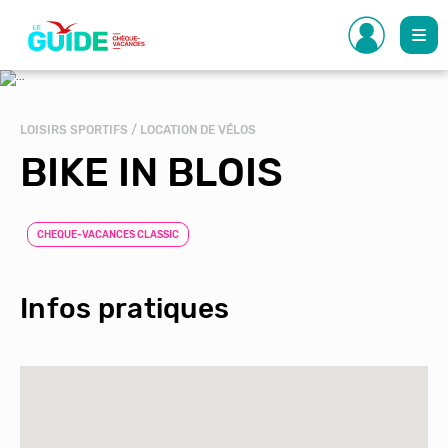
Aller
au
contenu
principal
LOISIRS SPORTIFS / LOCATION DE VÉLOS
BIKE IN BLOIS
CHEQUE-VACANCES CLASSIC
Infos pratiques