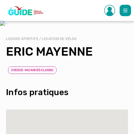
Aller
au
contenu
principal
LOISIRS SPORTIFS / LOCATION DE VÉLOS
ERIC MAYENNE
CHEQUE-VACANCES CLASSIC
Infos pratiques