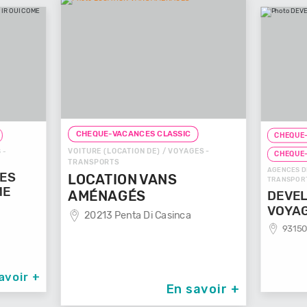
CHEQUE-VACANCES CLASSIC
CHEQUE-
VOITURE (LOCATION DE) / VOYAGES -
 -
CHEQUE
TRANSPORTS
AGENCES D
GES
LOCATION VANS
TRANSPOR
ME
AMÉNAGÉS
DEVEL
VOYA
20213 Penta Di Casinca
93150
avoir +
En savoir +