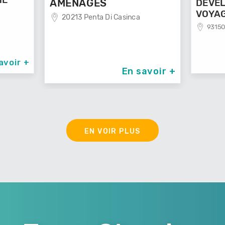
DEVELOP'MENT'
 Casinca
VOYAGES
93150 Le Blanc Mesnil
En savoir +
En savoir +
EN VOIR PLUS