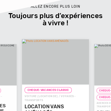
ALLEZ ENCORE PLUS LOIN
Toujours plus d’expériences
à vivre !
CHEQUE-VACANCES CLASSIC
 CLASSIC
) / VOYAGES -
CHEQUE-VACANCES CONNECT
AGENCES DE VOYAGES / VOYAGES -
ANS
TRANSPORTS