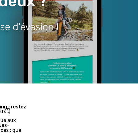
 deux ?
se d'évasion !
ing : restez
nts👇
ue aux
ues-
ces : que
?