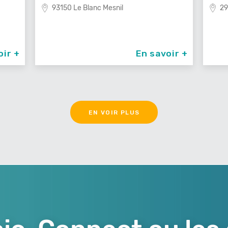
médite
29100 Poullan Sur Mer
83
oir +
En savoir +
EN VOIR PLUS