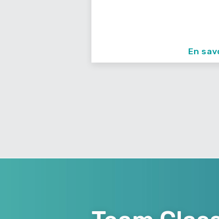
93150 Le Blanc Mesnil
En savoir +
En sav