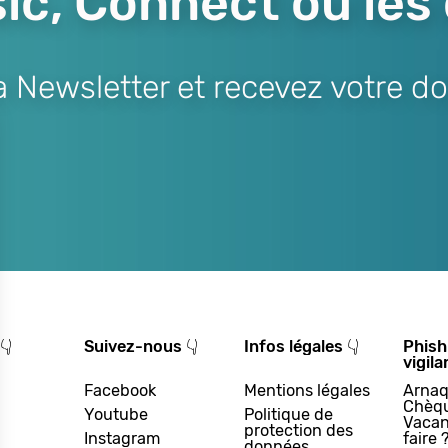
ic, Connect ou les
Newsletter et recevez votre do
👇
Suivez-nous 👇
Infos légales 👇
Phish
vigila
Facebook
Mentions légales
Arnaq
Chèq
Youtube
Politique de
Vacan
protection des
Instagram
faire 
données