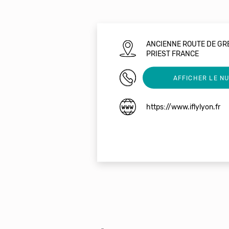
ANCIENNE ROUTE DE GR
PRIEST FRANCE
0482903470
AFFICHER LE N
https://www.iflylyon.fr