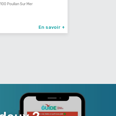
rranéen, Venez
340 Le Cannet Des Maures
En savoir +