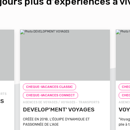
jours plus d’expériences à viv
CHEQUE-VACANCES CLASSIC
CHEQ
CHEQUE-VACANCES CONNECT
CHE
TS
AGENCES DE VOYAGES / VOYAGES - TRANSPORTS
ZOOS, 
VOYAGEZ VOS REVES
ZOO
MA
"Voyagez vos rêves - L'agence de voyage qui se
plie à tout
Bénéfi