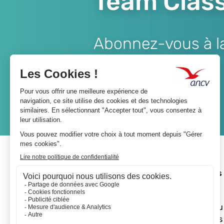
Team Class
Abonnez-vous à la 
Lien
JE M'ABONNE
A propos 
L'ANCV
Le réseau
Les actus