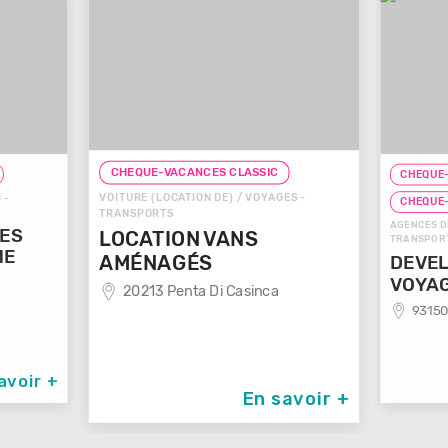
CHEQUE-VACANCES CLASSIC
CHEQUE-
VOITURE (LOCATION DE) / VOYAGES -
 -
CHEQUE
TRANSPORTS
AGENCES D
GES
LOCATION VANS
TRANSPOR
ME
AMÉNAGÉS
DEVEL
VOYA
20213 Penta Di Casinca
93150
avoir +
En savoir +