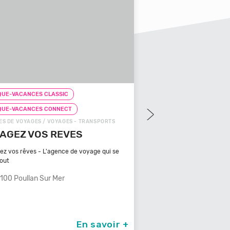
UE-VACANCES CLASSIC
CHEQUE-VACANCES CLAS
QUE-VACANCES CONNECT
CHEQUE-VACANCES CON
S DE VOYAGES / VOYAGES - TRANSPORTS
ZOOS, RÉSERVES / ARTS - C
AGEZ VOS REVES
ZOOPARC DU CA
MAURES
ez vos rêves - L'agence de voyage qui se
tout
Bénéficiant d'un climat ty
méditerranéen, Venez
100 Poullan Sur Mer
83340 Le Cannet De
En savoir +