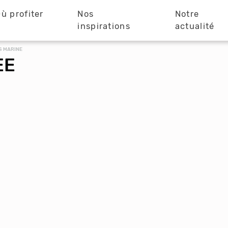
ù profiter
Nos
Notre
?
inspirations
actualité
S MARINE
EE