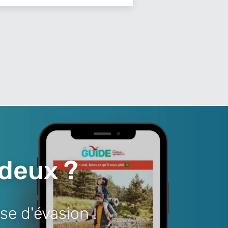
 deux ?
se d'évasion !