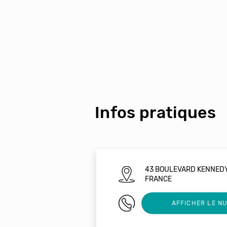
Infos pratiques
43 BOULEVARD KENNEDY
FRANCE
+596696765869
AFFICHER LE N