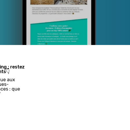
ing : restez
nts👇
ue aux
ues-
ces : que
?