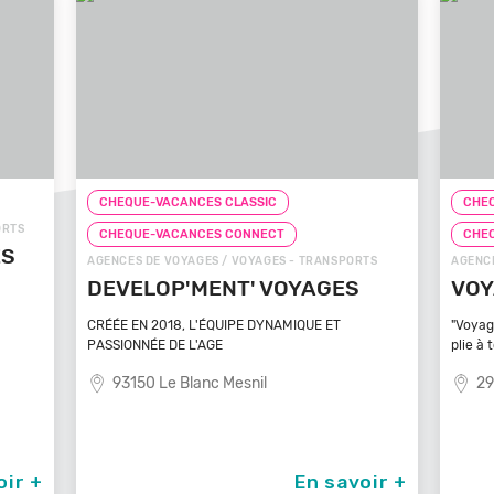
CHEQUE-VACANCES CLASSIC
CHEQ
ORTS
CHEQUE-VACANCES CONNECT
CHE
ÉS
AGENCES DE VOYAGES / VOYAGES - TRANSPORTS
AGENCE
DEVELOP'MENT' VOYAGES
VOY
CRÉÉE EN 2018, L'ÉQUIPE DYNAMIQUE ET
"Voyag
PASSIONNÉE DE L'AGE
plie à 
93150 Le Blanc Mesnil
29
oir +
En savoir +