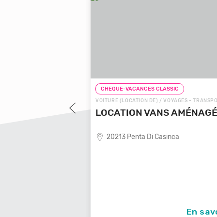
LASSIC
CHEQUE-VACANCES CLASSIC
 VOYAGES - TRANSPORTS
VOITURE (LOCATION DE) / VOYAGES - TRANSP
OYAGES LOCALE
LOCATION VANS AMÉNAG
20213 Penta Di Casinca
ende de voyages locale,
En savoir +
En sav