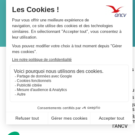
Lien
JE M'ABONNE
A propos 
L'ANCV
Le réseau
Les actus
Les Chèq
Vacances
Départ 18:
programm
l'ANCV