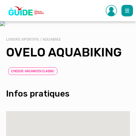
Aller
au
contenu
principal
LOISIRS SPORTIFS / AQUABIKE
OVELO AQUABIKING
CHEQUE-VACANCES CLASSIC
Infos pratiques