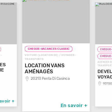
CHEQUE-VACANCES CLASSIC
CHEQUE-
VOITURE (LOCATION DE) / VOYAGES -
 -
CHEQUE
TRANSPORTS
AGENCES D
GES
LOCATION VANS
TRANSPOR
ME
AMÉNAGÉS
DEVEL
VOYA
20213 Penta Di Casinca
93150
avoir +
En savoir +