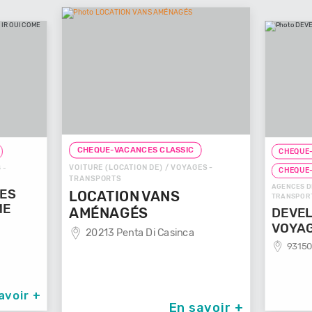
CHEQUE-VACANCES CLASSIC
CHEQUE-
VOITURE (LOCATION DE) / VOYAGES -
 -
CHEQUE
TRANSPORTS
AGENCES D
GES
LOCATION VANS
TRANSPOR
ME
AMÉNAGÉS
DEVEL
VOYA
20213 Penta Di Casinca
93150
avoir +
En savoir +