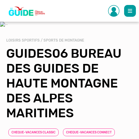
Aller
au
contenu
principal
LOISIRS SPORTIFS / SPORTS DE MONTAGNE
GUIDES06 BUREAU
DES GUIDES DE
HAUTE MONTAGNE
DES ALPES
MARITIMES
CHEQUE-VACANCES CLASSIC
CHEQUE-VACANCES CONNECT