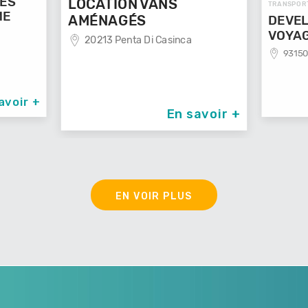
GES
LOCATION VANS
TRANSPOR
ME
AMÉNAGÉS
DEVEL
VOYA
20213 Penta Di Casinca
93150
avoir +
En savoir +
EN VOIR PLUS