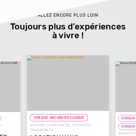
ALLEZ ENCORE PLUS LOIN
Toujours plus d’expériences
à vivre !
CHEQUE-VACANCES CLASSIC
CHEQUE-
VOITURE (LOCATION DE) / VOYAGES -
 -
CHEQUE
TRANSPORTS
AGENCES D