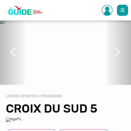
Aller
au
contenu
principal
Précédent
Suivant
LOISIRS SPORTIFS / PROMENADE
CROIX DU SUD 5