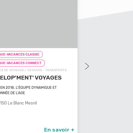
UE-VACANCES CLASSIC
CHEQUE-VACANCES CLAS
QUE-VACANCES CONNECT
CHEQUE-VACANCES CON
S DE VOYAGES / VOYAGES - TRANSPORTS
AGENCES DE VOYAGES / VOY
ELOP'MENT' VOYAGES
VOYAGEZ VOS R
EN 2018, L'ÉQUIPE DYNAMIQUE ET
"Voyagez vos rêves - L'age
NNÉE DE L'AGE
plie à tout
150 Le Blanc Mesnil
29100 Poullan Sur M
En savoir +