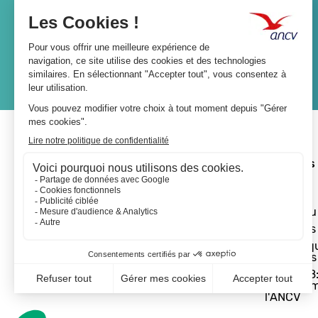
Lien
JE M'ABONNE
A propos 
L'ANCV
Le réseau
Les actus
Les Chèq
Vacances
Départ 18:
programm
l'ANCV