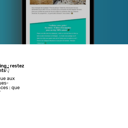
ing : restez
nts👇
ue aux
ues-
ces : que
?