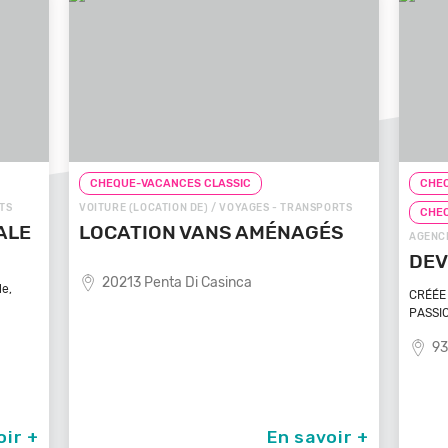
CHEQUE-VACANCES CLASSIC
CHEQ
TS
VOITURE (LOCATION DE) / VOYAGES - TRANSPORTS
CHE
ALE
LOCATION VANS AMÉNAGÉS
AGENCE
DEV
20213 Penta Di Casinca
le,
CRÉÉE 
PASSIO
93
oir +
En savoir +