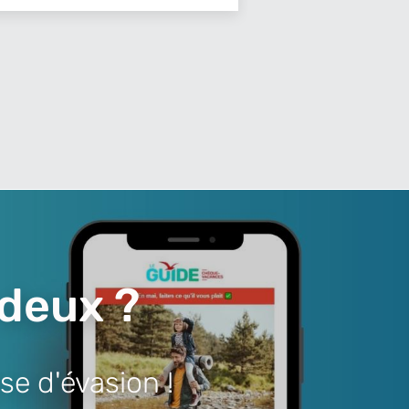
 deux ?
se d'évasion !