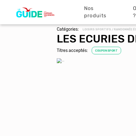
Navigation
Aller
au
Nos
O
principale
contenu
produits
principal
Catégories:
LOISIRS SPORTIFS / RANDONNÉE 
LES ECURIES 
Titres acceptés:
COUPON SPORT