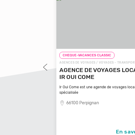
LASSIC
CHEQUE-VACANCES CLASSIC
AGENCES DE VOYAGES / VOYAGES - TRANSPOR
CONNECT
AGENCE DE VOYAGES LOC
NDICAT D'INITIATIVE /
IR OUI COME
OURISME SUD
Ir Oui Come est une agende de voyages loca
QUE - BIT
spécialisée
SAINT-MÊME
66100 Perpignan
Sud Retz Atlantique, vous
l
En savoir +
En sav