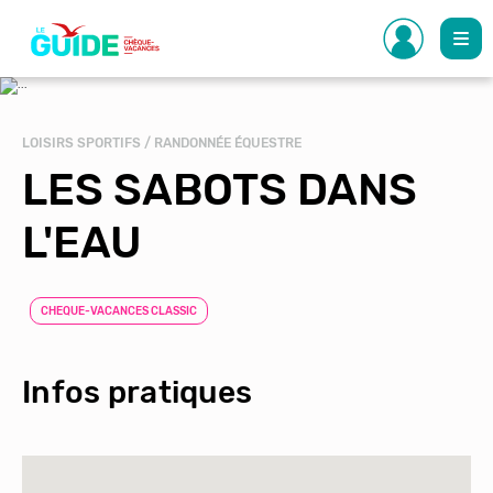
Aller
au
contenu
principal
LOISIRS SPORTIFS / RANDONNÉE ÉQUESTRE
LES SABOTS DANS
L'EAU
CHEQUE-VACANCES CLASSIC
Infos pratiques