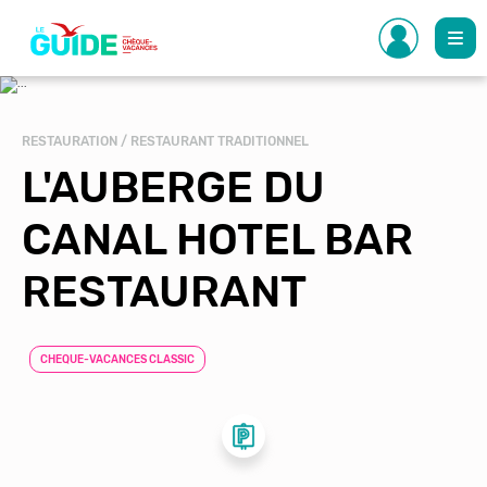
Aller
au
contenu
principal
RESTAURATION / RESTAURANT TRADITIONNEL
L'AUBERGE DU
CANAL HOTEL BAR
RESTAURANT
CHEQUE-VACANCES CLASSIC