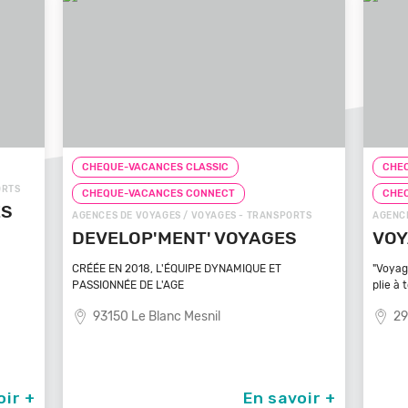
CHEQUE-VACANCES CLASSIC
CHEQ
ORTS
CHEQUE-VACANCES CONNECT
CHE
ÉS
AGENCES DE VOYAGES / VOYAGES - TRANSPORTS
AGENCE
DEVELOP'MENT' VOYAGES
VOY
CRÉÉE EN 2018, L'ÉQUIPE DYNAMIQUE ET
"Voyag
PASSIONNÉE DE L'AGE
plie à 
93150 Le Blanc Mesnil
29
oir +
En savoir +