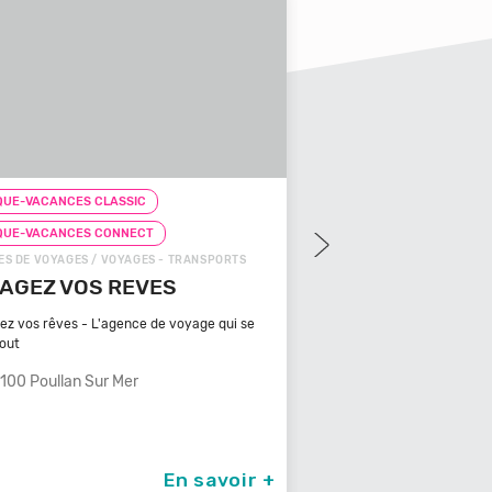
UE-VACANCES CLASSIC
CHEQUE-VACANCES CLAS
QUE-VACANCES CONNECT
CHEQUE-VACANCES CON
S DE VOYAGES / VOYAGES - TRANSPORTS
ZOOS, RÉSERVES / ARTS - C
AGEZ VOS REVES
ZOOPARC DU CA
MAURES
ez vos rêves - L'agence de voyage qui se
tout
Bénéficiant d'un climat ty
méditerranéen, Venez
100 Poullan Sur Mer
83340 Le Cannet De
En savoir +