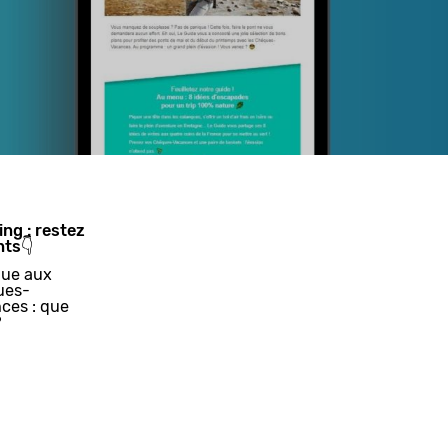
ing : restez
nts👇
ue aux
ues-
ces : que
?