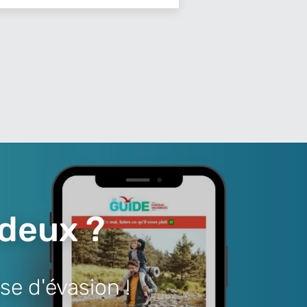
 deux ?
se d'évasion !