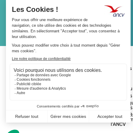
Lien
JE M'ABONNE
A propos 
L'ANCV
Le réseau
Les actus
Les Chèq
Vacances
Départ 18:
programm
l'ANCV