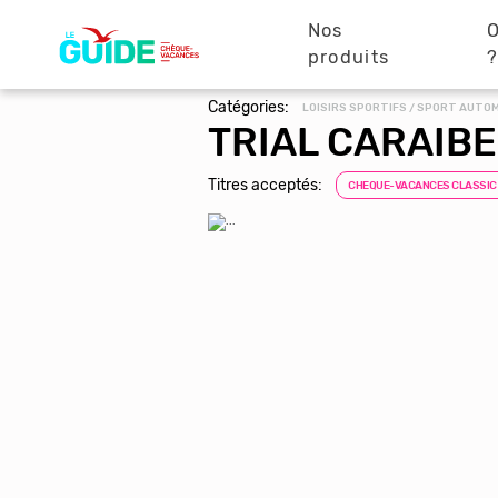
Navigation
Aller
au
Nos
O
principale
contenu
produits
principal
Catégories:
LOISIRS SPORTIFS / SPORT AUTO
TRIAL CARAIBE
Titres acceptés:
CHEQUE-VACANCES CLASSIC