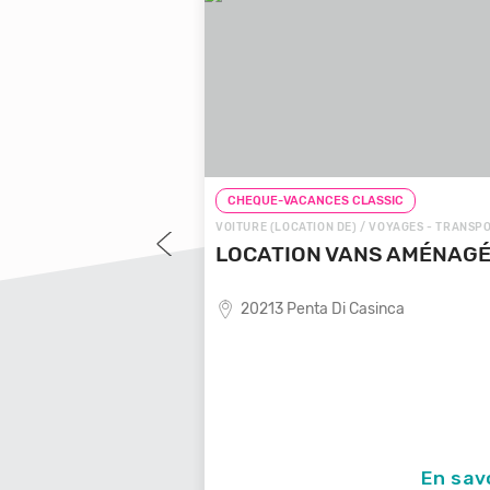
LASSIC
CHEQUE-VACANCES CLASSIC
 VOYAGES - TRANSPORTS
VOITURE (LOCATION DE) / VOYAGES - TRANSP
OYAGES LOCALE
LOCATION VANS AMÉNAG
20213 Penta Di Casinca
ende de voyages locale,
En savoir +
En sav