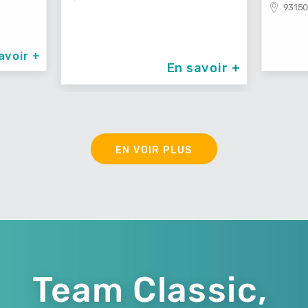
93150
avoir +
En savoir +
EN VOIR PLUS
Team Classic,