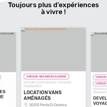
Toujours plus d’expériences
à vivre !
CHEQUE-VACANCES CLASSIC
CHEQUE-
VOITURE (LOCATION DE) / VOYAGES -
 -
CHEQUE
TRANSPORTS
AGENCES D
GES
LOCATION VANS
TRANSPOR
ME
AMÉNAGÉS
DEVEL
VOYA
20213 Penta Di Casinca