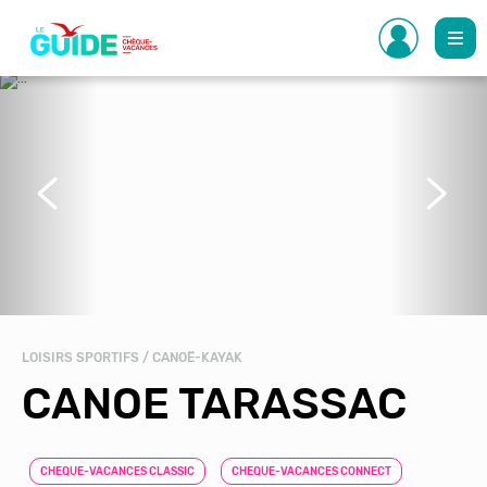
Aller
au
contenu
principal
Précédent
Suivant
LOISIRS SPORTIFS / CANOË-KAYAK
CANOE TARASSAC
CHEQUE-VACANCES CLASSIC
CHEQUE-VACANCES CONNECT