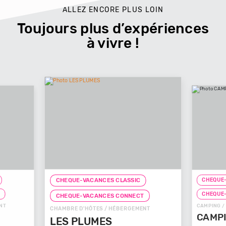
ALLEZ ENCORE PLUS LOIN
Toujours plus d’expériences
à vivre !
CHEQUE-
CHEQUE-VACANCES CLASSIC
T
CHEQUE
CHEQUE-VACANCES CONNECT
NT
CAMPING /
CHAMBRE D'HÔTES / HÉBERGEMENT
CAMPI
LES PLUMES