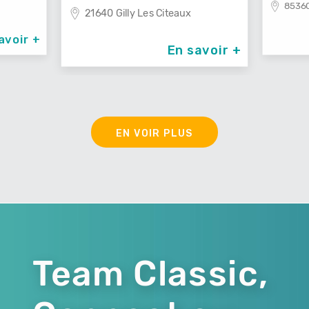
85360
21640 Gilly Les Citeaux
avoir +
En savoir +
EN VOIR PLUS
Team Classic,