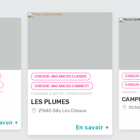
CHEQUE-VACANCES CLASSIC
CHEQUE-VACANCES CLASSI
CHEQUE-VACANCES CONNECT
CHEQUE-VACANCES CONNE
CHAMBRE D'HÔTES / HÉBERGEMENT
CAMPING / HÉBERGEMENT
LES PLUMES
CAMPING BELLE
21640 Gilly Les Citeaux
85360 La Tranche Sur
En savoir +
En 