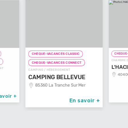
CHEQUE-
CHEQUE-VACANCES CLASSIC
CHAMBRE D
T
CHEQUE-VACANCES CONNECT
L'HAC
NT
CAMPING / HÉBERGEMENT
40400
CAMPING BELLEVUE
85360 La Tranche Sur Mer
avoir +
En savoir +